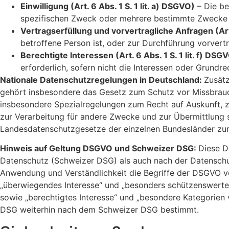
Einwilligung (Art. 6 Abs. 1 S. 1 lit. a) DSGVO)
– Die be
spezifischen Zweck oder mehrere bestimmte Zwecke
Vertragserfüllung und vorvertragliche Anfragen (Art.
betroffene Person ist, oder zur Durchführung vorvert
Berechtigte Interessen (Art. 6 Abs. 1 S. 1 lit. f) DSG
erforderlich, sofern nicht die Interessen oder Grund
Nationale Datenschutzregelungen in Deutschland:
Zusätz
gehört insbesondere das Gesetz zum Schutz vor Missbrau
insbesondere Spezialregelungen zum Recht auf Auskunft, 
zur Verarbeitung für andere Zwecke und zur Übermittlung so
Landesdatenschutzgesetze der einzelnen Bundesländer zu
Hinweis auf Geltung DSGVO und Schweizer DSG:
Diese D
Datenschutz (Schweizer DSG) als auch nach der Datenschu
Anwendung und Verständlichkeit die Begriffe der DSGVO v
„überwiegendes Interesse“ und „besonders schützenswerte
sowie „berechtigtes Interesse“ und „besondere Kategorien
DSG weiterhin nach dem Schweizer DSG bestimmt.