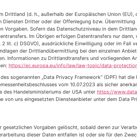
em Drittland (d. h., außerhalb der Europäischen Union (EU)
 Diensten Dritter oder der Offenlegung bzw. Übermittlung
ichen Vorgaben. Sofern das Datenschutzniveau in dem Drittl
entransfers. Im Übrigen erfolgen Datentransfers nur dann,
2 lit. c) DSGVO), ausdrückliche Einwilligung oder im Fall v
undlagen der Drittlandübermittlung bei den einzelnen Anbiet
en. Informationen zu Drittlandtransfers und vorliegenden
den:
https://ec.europa.eu/info/law/law-topic/data-protectio
des sogenannten „Data Privacy Framework“ (DPF) hat die 
senheitsbeschlusses vom 10.07.2023 als sicher anerkannt.
e des Handelsministeriums der USA unter
https://www.dat
e von uns eingesetzten Diensteanbieter unter dem Data Pri
gesetzlichen Vorgaben gelöscht, sobald deren zur Verarbe
rarbeitung dieser Daten entfallen ist oder sie für den Zweck