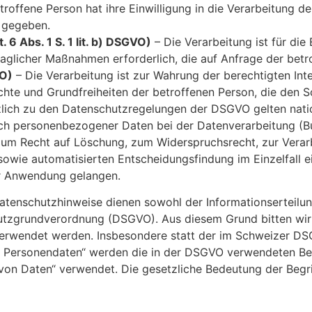
troffene Person hat ihre Einwilligung in die Verarbeitung 
 gegeben.
 6 Abs. 1 S. 1 lit. b) DSGVO)
– Die Verarbeitung ist für die
raglicher Maßnahmen erforderlich, die auf Anfrage der betr
VO)
– Die Verarbeitung ist zur Wahrung der berechtigten Int
rechte und Grundfreiheiten der betroffenen Person, die de
lich zu den Datenschutzregelungen der DSGVO gelten nati
ch personenbezogener Daten bei der Datenverarbeitung (
zum Recht auf Löschung, zum Widerspruchsrecht, zur Vera
wie automatisierten Entscheidungsfindung im Einzelfall ein
r Anwendung gelangen.
atenschutzhinweise dienen sowohl der Informationserteil
tzgrundverordnung (DSGVO). Aus diesem Grund bitten wir S
erwendet werden. Insbesondere statt der im Schweizer DSG
 Personendaten“ werden die in der DSGVO verwendeten Beg
 von Daten“ verwendet. Die gesetzliche Bedeutung der Beg